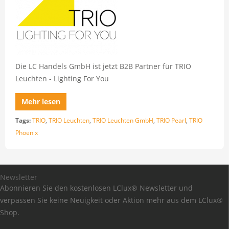
Die LC Handels GmbH ist jetzt B2B Partner für TRIO
Leuchten - Lighting For You
Mehr lesen
Tags:
TRIO
,
TRIO Leuchten
,
TRIO Leuchten GmbH
,
TRIO Pearl
,
TRIO
Phoenix
Newsletter
Abonnieren Sie den kostenlosen LClux® Newsletter und
verpassen Sie keine Neuigkeit oder Aktion mehr aus dem LClux®
Shop.