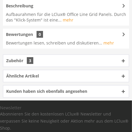
Beschreibung
Aufbaurahmen für die LClux® Office Line Grid Panels. Durch
das "Klick-System" ist eine...
mehr
Bewertungen
0
Bewertungen lesen, schreiben und diskutieren...
mehr
Zubehör
3
Ähnliche Artikel
Kunden haben sich ebenfalls angesehen
Newsletter
Abonnieren Sie den kostenlosen LClux® Newsletter und
verpassen Sie keine Neuigkeit oder Aktion mehr aus dem LClux®
Shop.