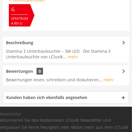
G
SPEKTRUM
A BIS G
Beschreibung
Stamina 3 Unterbauleuchte – 3W LED Die Stamina 3
Unterbauleuchte von LClux®...
mehr
Bewertungen
0
Bewertungen lesen, schreiben und diskutieren...
mehr
Kunden haben sich ebenfalls angesehen
Newsletter
Abonnieren Sie den kostenlosen LClux® Newsletter und
verpassen Sie keine Neuigkeit oder Aktion mehr aus dem LClux®