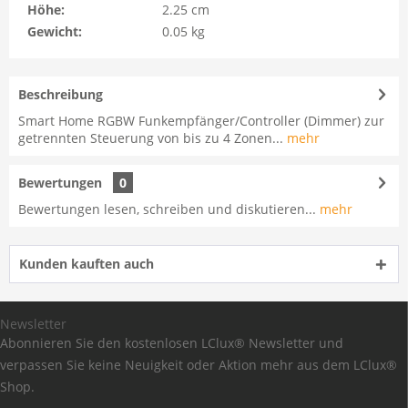
Höhe:
2.25 cm
Gewicht:
0.05 kg
Beschreibung
Smart Home RGBW Funkempfänger/Controller (Dimmer) zur
getrennten Steuerung von bis zu 4 Zonen...
mehr
Bewertungen
0
Bewertungen lesen, schreiben und diskutieren...
mehr
Kunden kauften auch
Newsletter
Abonnieren Sie den kostenlosen LClux® Newsletter und
verpassen Sie keine Neuigkeit oder Aktion mehr aus dem LClux®
Shop.