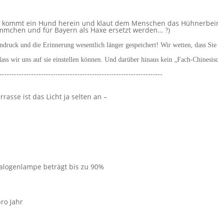
 Da kommt ein Hund herein und klaut dem Menschen das Hühnerbei
Hämmchen und für Bayern als Haxe ersetzt werden…
?)
druck und die Erinnerung wesentlich länger gespeichert! Wir wetten, dass Sie 
ss wir uns auf sie einstellen können. Und darüber hinaus kein „Fach-Chinesisc
-------------------------------------------------------------------
asse ist das Licht ja selten an –
Halogenlampe beträgt bis zu 90%
pro Jahr