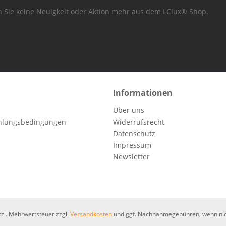
 Sie keine Neuigkeit oder Aktion mehr aus dem LClux® Shop.
Informationen
Über uns
hlungsbedingungen
Widerrufsrecht
Datenschutz
Impressum
Newsletter
etzl. Mehrwertsteuer zzgl.
Versandkosten
und ggf. Nachnahmegebühren, wenn nic