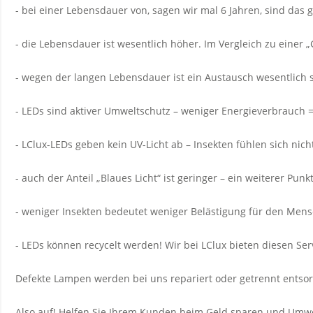
- bei einer Lebensdauer von, sagen wir mal 6 Jahren, sind das g
- die Lebensdauer ist wesentlich höher. Im Vergleich zu einer 
- wegen der langen Lebensdauer ist ein Austausch wesentlich 
- LEDs sind aktiver Umweltschutz – weniger Energieverbrauch 
- LClux-LEDs geben kein UV-Licht ab – Insekten fühlen sich nic
- auch der Anteil „Blaues Licht“ ist geringer – ein weiterer Pun
- weniger Insekten bedeutet weniger Belästigung für den Men
- LEDs können recycelt werden! Wir bei LClux bieten diesen Ser
Defekte Lampen werden bei uns repariert oder getrennt entsor
Also auf! Helfen Sie Ihrem Kunden beim Geld sparen und Umwe