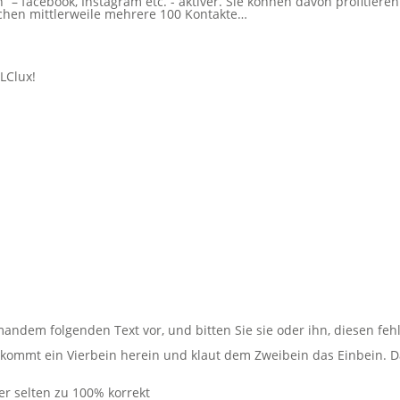
 – facebook, Instagram etc. - aktiver. Sie können davon profitieren
ichen mittlerweile mehrere 100 Kontakte…
LClux!
mandem folgenden Text vor, und bitten Sie sie oder ihn, diesen feh
Da kommt ein Vierbein herein und klaut dem Zweibein das Einbein.
er selten zu 100% korrekt