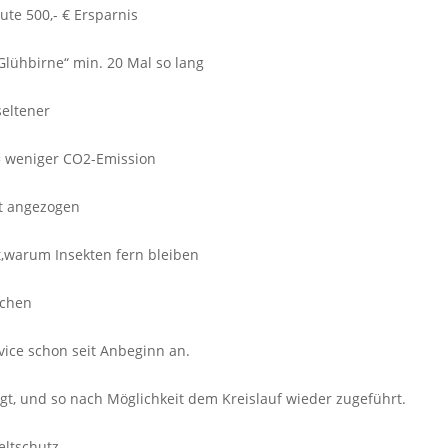
ute 500,- € Ersparnis
„Glühbirne“ min. 20 Mal so lang
seltener
= weniger CO2-Emission
ht angezogen
kt,warum Insekten fern bleiben
schen
vice schon seit Anbeginn an.
gt, und so nach Möglichkeit dem Kreislauf wieder zugeführt.
ltschutz.