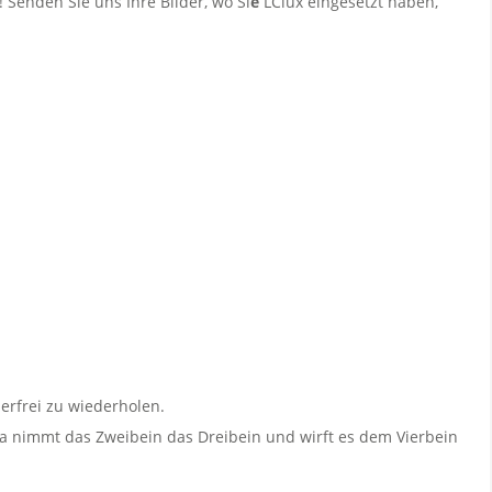
! Senden Sie uns Ihre Bilder, wo Si
e
LClux eingesetzt haben,
lerfrei zu wiederholen.
 Da nimmt das Zweibein das Dreibein und wirft es dem Vierbein