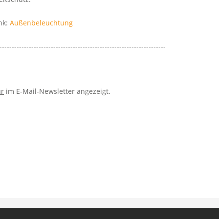
nk:
Außenbeleuchtung
--------------------------------------------------------------------
r
im E-Mail-Newsletter angezeigt.