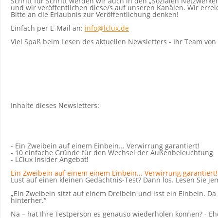
Schritt für Schritt werden wir auch in den „Sozialen Netzwerken“
und wir veröffentlichen diese/s auf unseren Kanälen. Wir erre
Bitte an die Erlaubnis zur Veröffentlichung denken!
Einfach per E-Mail an:
info@lclux.de
Viel Spaß beim Lesen des aktuellen Newsletters - Ihr Team von 
Inhalte dieses Newsletters:
- Ein Zweibein auf einem Einbein... Verwirrung garantiert!
- 10 einfache Gründe für den Wechsel der Außenbeleuchtung
- LClux Insider Angebot!
Ein Zweibein auf einem einem Einbein... Verwirrung garantiert!
Lust auf einen kleinen Gedächtnis-Test? Dann los. Lesen Sie je
„Ein Zweibein sitzt auf einem Dreibein und isst ein Einbein. 
hinterher.“
Na – hat Ihre Testperson es genauso wiederholen können? - Eh