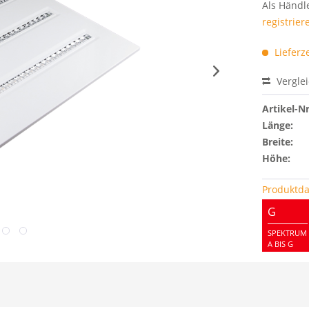
Als Händl
registrier
Lieferz
Vergle
Artikel-Nr
Länge:
Breite:
Höhe:
Produktda
G
SPEKTRUM
A BIS G