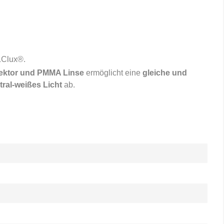
 LClux®.
flektor und PMMA Linse
ermöglicht eine
gleiche und
ral-weißes Licht
ab.