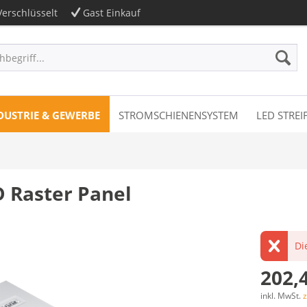
erschlüsselt
Gast Einkauf
DUSTRIE & GEWERBE
STROMSCHIENENSYSTEM
LED STREI
D Raster Panel
Di
202,4
inkl. MwSt.
z