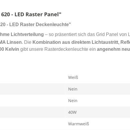
620 - LED Raster Panel"
620 - LED Raster Deckenleuchte"
ehme Lichtverteilung
– so präsentiert sich das Grid Panel von
MA Linsen
. Die
Kombination aus direktem Lichtaustritt, Re
00 Kelvin
gibt unsere Rasterdeckenleuchte ein
angenehm neut
Weiß
Nein
Nein
40W
Warmweiß