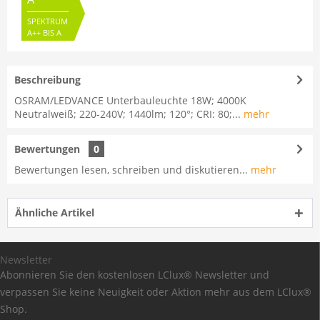
SPEKTRUM
A++ BIS A
Beschreibung
OSRAM/LEDVANCE Unterbauleuchte 18W; 4000K
Neutralweiß; 220-240V; 1440lm; 120°; CRI: 80;...
mehr
Bewertungen
0
Bewertungen lesen, schreiben und diskutieren...
mehr
Ähnliche Artikel
Newsletter
Abonnieren Sie den kostenlosen LClux® Newsletter und
verpassen Sie keine Neuigkeit oder Aktion mehr aus dem LClux®
Shop.